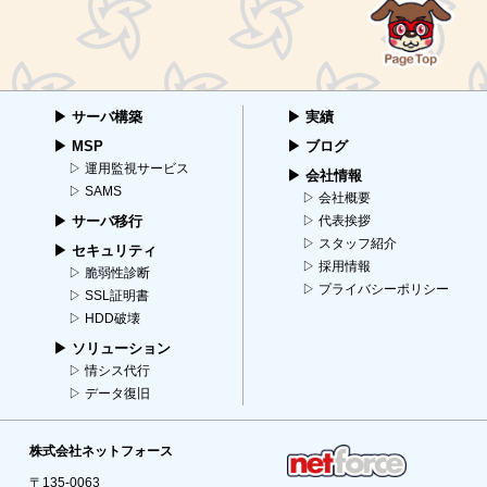
▶︎ サーバ構築
▶︎ 実績
▶︎ MSP
▶︎ ブログ
▷ 運用監視サービス
▶︎ 会社情報
▷ SAMS
▷ 会社概要
▶︎ サーバ移行
▷ 代表挨拶
▷ スタッフ紹介
▶︎ セキュリティ
▷ 採用情報
▷ 脆弱性診断
▷ プライバシーポリシー
▷ SSL証明書
▷ HDD破壊
▶︎ ソリューション
▷ 情シス代行
▷ データ復旧
株式会社ネットフォース
〒135-0063